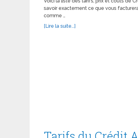
Voici la liste des tarifs, prix et coûts de C
savoir exactement ce que vous facturera 
comme …
[Lire la suite...]
Tarifs du Crédit A