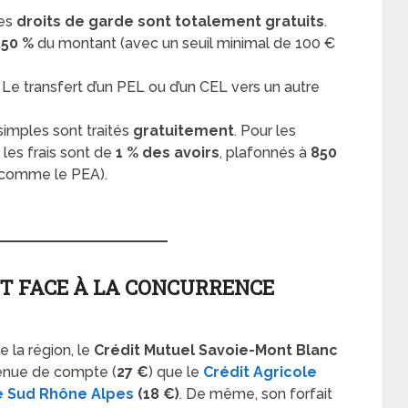
es
droits de garde sont totalement gratuits
.
,50 %
du montant (avec un seuil minimal de 100 €
Le transfert d’un PEL ou d’un CEL vers un autre
simples sont traités
gratuitement
. Pour les
les frais sont de
1 % des avoirs
, plafonnés à
850
s comme le PEA).
T FACE À LA CONCURRENCE
 la région, le
Crédit Mutuel Savoie-Mont Blanc
tenue de compte (
27 €
) que le
Crédit Agricole
le Sud Rhône Alpes
(18 €)
. De même, son forfait