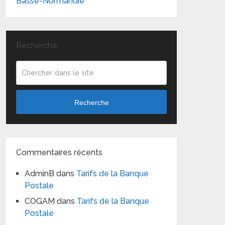
Basse-Normandie
Recherche:
Recherche
Commentaires récents
AdminB
dans
Tarifs de la Banque
Postale
COGAM
dans
Tarifs de la Banque
Postale