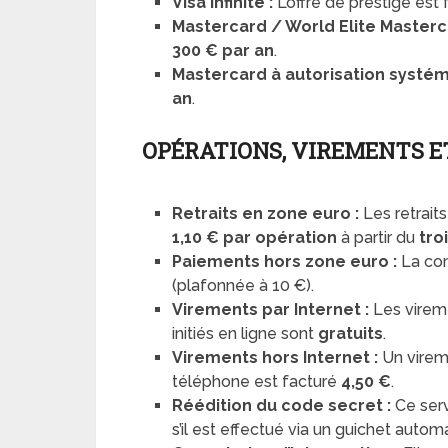
Visa Infinite :
L’offre de prestige est
Mastercard / World Elite Masterc
300 € par an
.
Mastercard à autorisation systém
an
.
OPÉRATIONS, VIREMENTS E
Retraits en zone euro :
Les retraits
1,10 € par opération
à partir du
tro
Paiements hors zone euro :
La co
(plafonnée à 10 €).
Virements par Internet :
Les virem
initiés en ligne sont
gratuits
.
Virements hors Internet :
Un virem
téléphone est facturé
4,50 €
.
Réédition du code secret :
Ce ser
s’il est effectué via un guichet auto