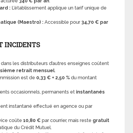
 facturée
340 € par an
.
ard :
L’établissement applique un tarif unique de
atique (Maestro) :
Accessible pour
34,70 € par
T INCIDENTS
 dans les distributeurs d’autres enseignes coûtent
isième retrait mensuel
.
mmission est de
0,33 € + 2,50 %
du montant
ents occasionnels, permanents et
instantanés
ent instantané effectué en agence ou par
vice coûte
10,80 €
par courrier, mais reste
gratuit
matique du Crédit Mutuel.