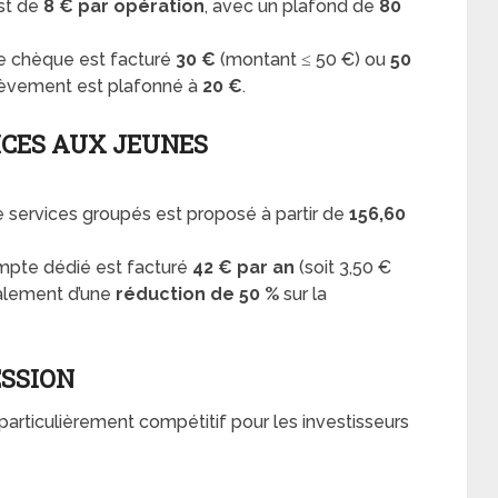
st de
8 € par opération
, avec un plafond de
80
e chèque est facturé
30 €
(montant ≤ 50 €) ou
50
rélèvement est plafonné à
20 €
.
ICES AUX JEUNES
e services groupés est proposé à partir de
156,60
mpte dédié est facturé
42 € par an
(soit 3,50 €
galement d’une
réduction de 50 %
sur la
ESSION
articulièrement compétitif pour les investisseurs