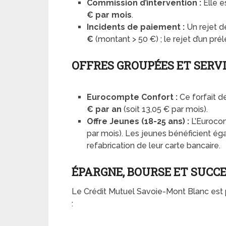
Commission d’intervention :
Elle e
€ par mois
.
Incidents de paiement :
Un rejet d
€
(montant > 50 €) ; le rejet d’un p
OFFRES GROUPÉES ET SERV
Eurocompte Confort :
Ce forfait d
€ par an
(soit 13,05 € par mois).
Offre Jeunes (18-25 ans) :
L’Euroco
par mois). Les jeunes bénéficient é
refabrication de leur carte bancaire.
ÉPARGNE, BOURSE ET SUCC
Le Crédit Mutuel Savoie-Mont Blanc est p
: