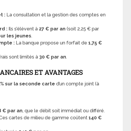
t :
La consultation et la gestion des comptes en
d :
Ils s’élèvent à
27 € par an
(soit 2,25 € par
our les jeunes
.
ompte :
La banque propose un forfait de
1,75 €
rais sont limités à
30 € par an
.
BANCAIRES ET AVANTAGES
 % sur la seconde carte
d’un compte joint (à
8 € par an
, que le débit soit immédiat ou différé.
Ces cartes de milieu de gamme coûtent
140 €