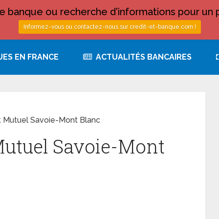
 banque ou recherche d'informations pour un p
Informez-vous ou contactez-nous sur credit-et-banque.com !
UES EN FRANCE
ACTUALITÉS BANCAIRES
it Mutuel Savoie-Mont Blanc
 Mutuel Savoie-Mont