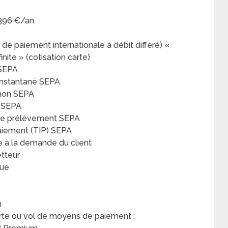
 396 €/an
 de paiement internationale à débit différé) «
inite » (cotisation carte)
 SEPA
 Instantané SEPA
 non SEPA
t SEPA
 de prélèvement SEPA
paiement (TIP) SEPA
le à la demande du client
etteur
que
n
erte ou vol de moyens de paiement :