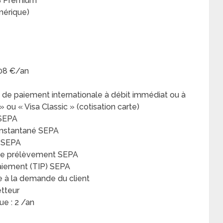
B Premium
mérique)
108 €/an
te de paiement internationale à débit immédiat ou à
 ou « Visa Classic » (cotisation carte)
 SEPA
 Instantané SEPA
t SEPA
 de prélèvement SEPA
paiement (TIP) SEPA
le à la demande du client
etteur
ue : 2 /an