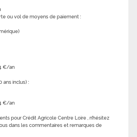
n
erte ou vol de moyens de paiement :
umérique)
24 €/an
ans inclus) :
24 €/an
rents pour Crédit Agricole Centre Loire , n’hésitez
sous dans les commentaires et remarques de