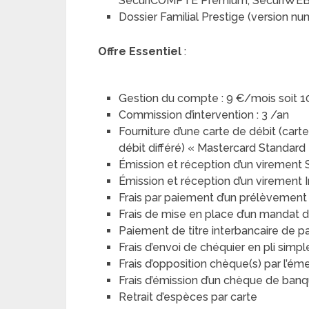
SécuriCOMPTE Premium, SécuriWE
Dossier Familial Prestige (version nu
Offre Essentiel
:
Gestion du compte : 9 €/mois soit 
Commission d’intervention : 3 /an
Fourniture d’une carte de débit (car
débit différé) « Mastercard Standard »
Émission et réception d’un virement
Émission et réception d’un virement
Frais par paiement d’un prélèvemen
Frais de mise en place d’un mandat
Paiement de titre interbancaire de 
Frais d’envoi de chéquier en pli simp
Frais d’opposition chèque(s) par l’ém
Frais d’émission d’un chèque de banq
Retrait d’espèces par carte